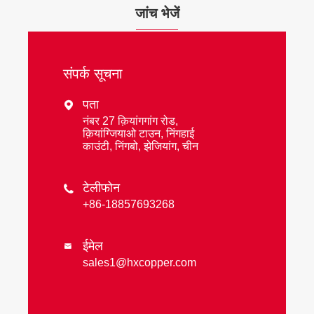
जांच भेजें
संपर्क सूचना
पता

नंबर 27 क़ियांगगांग रोड,
क़ियांग्जियाओ टाउन, निंगहाई
काउंटी, निंगबो, झेजियांग, चीन
टेलीफोन

+86-18857693268
ईमेल

sales1@hxcopper.com