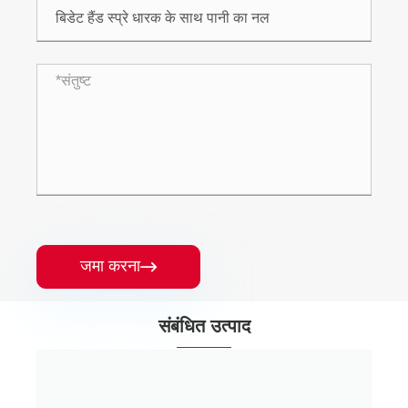
जमा करना

संबंधित उत्पाद
दोहरी नियंत्रण दो-तरफ़ा पीतल शॉवर ग्लोब कोण वाल्व