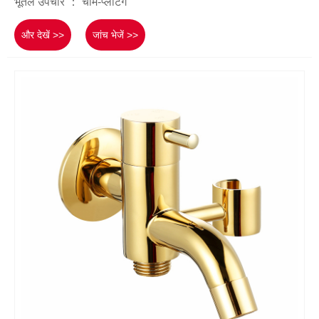
भूतल उपचार ： चॉर्म-प्लेटिंग
और देखें >>
जांच भेजें >>