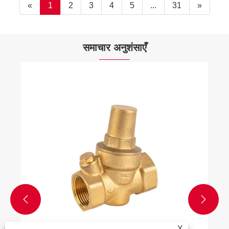
«
1
2
3
4
5
...
31
»
समाचार अनुशंसाएँ
एयर फ्लो लिमिटेड वाल्व के अनु
और देखें >>


X