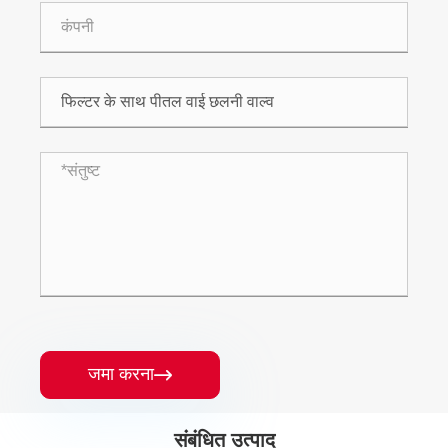
जमा करना

संबंधित उत्पाद