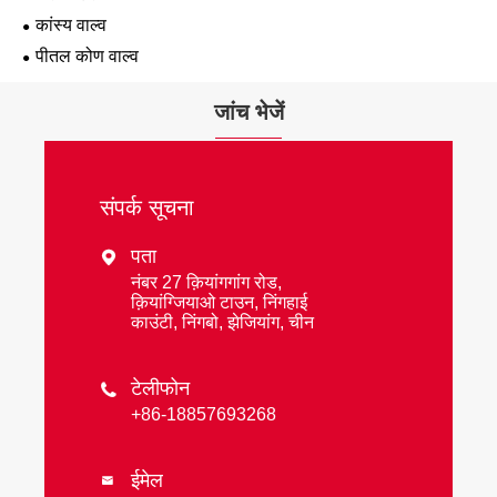
कांस्य वाल्व
पीतल कोण वाल्व
जांच भेजें
संपर्क सूचना
पता

नंबर 27 क़ियांगगांग रोड,
क़ियांग्जियाओ टाउन, निंगहाई
काउंटी, निंगबो, झेजियांग, चीन
टेलीफोन

+86-18857693268
ईमेल
