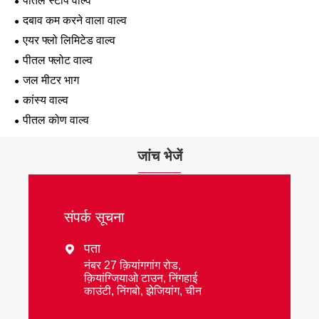
पीतल स्टॉप वाल्व
दबाव कम करने वाला वाल्व
एयर फ्लो लिमिटेड वाल्व
पीतल फ्लोट वाल्व
जल मीटर भाग
कांस्य वाल्व
पीतल कोण वाल्व
जांच भेजें
संपर्क सूचना
पता

नंबर 27 क़ियांगगांग रोड,
क़ियांग्जियाओ टाउन, निंगहाई
काउंटी, निंगबो, झेजियांग, चीन