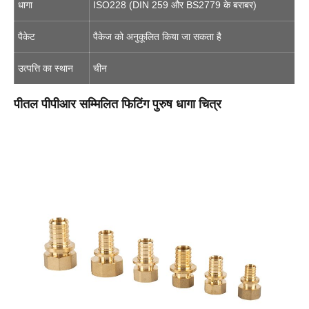
धागा
ISO228 (DIN 259 और BS2779 के बराबर)
पैकेट
पैकेज को अनुकूलित किया जा सकता है
उत्पत्ति का स्थान
चीन
पीतल पीपीआर सम्मिलित फिटिंग पुरुष धागा चित्र