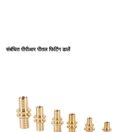
संबंधित पीपीआर पीतल फिटिंग डालें